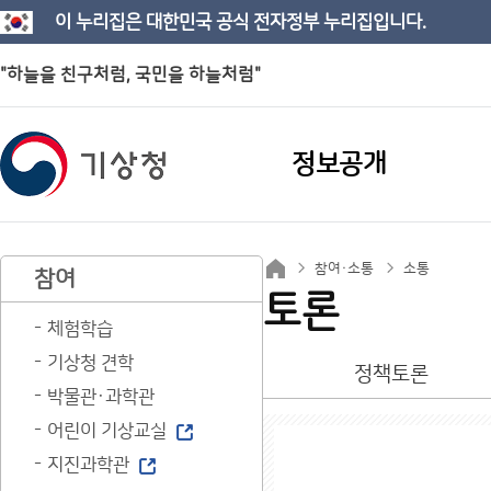
이 누리집은 대한민국 공식 전자정부 누리집입니다.
"하늘을 친구처럼, 국민을 하늘처럼"
정보공개
참여·소통
소통
참여
토론
체험학습
기상청 견학
정책토론
박물관·과학관
어린이 기상교실
지진과학관