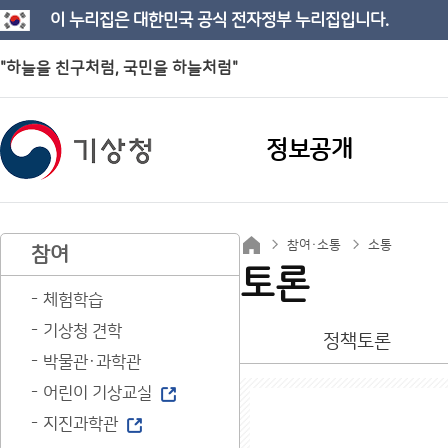
이 누리집은 대한민국 공식 전자정부 누리집입니다.
"하늘을 친구처럼, 국민을 하늘처럼"
정보공개
참여·소통
소통
참여
토론
체험학습
기상청 견학
정책토론
박물관·과학관
어린이 기상교실
지진과학관