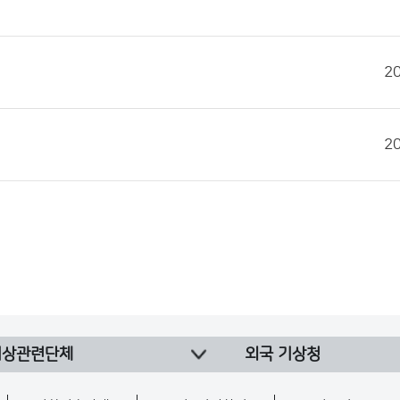
2
2
기상관련단체
외국 기상청