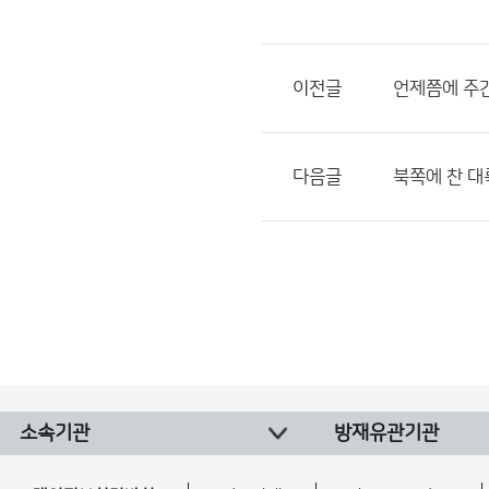
이전글
언제쯤에 주
다음글
북쪽에 찬 
소속기관
방재유관기관