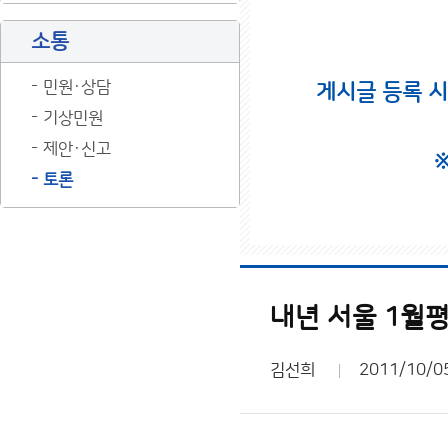
소통
민원·상담
게시글 등록 
기상민원
제안·신고
토론
내년 서울 1월
김선희
2011/10/0