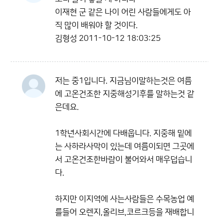
이재현 군 같은 나이 어린 사람들에게도 아
직 많이 배워야 할 것이다.
김형성
2011-10-12 18:03:25
저는 중1입니다. 지금님이말하는것은 여름
에 고온건조한 지중해성기후를 말하는것 같
은데요.
1학년사회시간에 다배웁니다. 지중해 밑에
는 사하라사막이 있는데 여름이되면 그곳에
서 고온건조한바람이 불어와서 매우덥습니
다.
하지만 이지역에 사는사람들은 수목농업 예
를들어 오렌지,올리브,코르크등을 재배합니