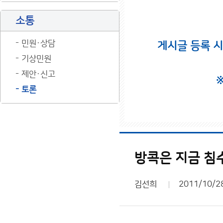
소통
민원·상담
게시글 등록 
기상민원
제안·신고
토론
방콕은 지금 침
김선희
2011/10/2