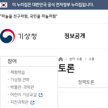
이 누리집은 대한민국 공식 전자정부 누리집입니다.
"하늘을 친구처럼, 국민을 하늘처럼"
정보공개
참여·소통
소통
참여
토론
체험학습
기상청 견학
정책토론
박물관·과학관
어린이 기상교실
지진과학관