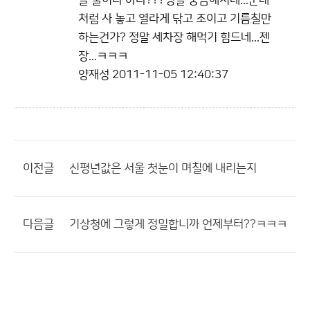
을 줄이나 아나???정말 궁금해지네...군대
처럼 사 놓고 열라게 닦고 조이고 기름칠만
하는건가? 정말 세차장 해먹기 힘드네...젠
장...ㅋㅋㅋ
양재성
2011-11-05 12:40:37
이전글
신평년값은 서울 첫눈이 며칠에 내리는지
다음글
기상청에 그렇게 정밀합니까 언제부터??ㅋㅋㅋ