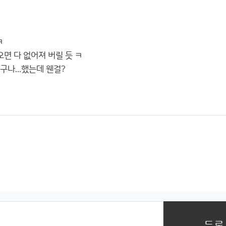
ㅋ
오면 다 없어져 버릴 듯 ㅋ
구나...했는데 웬걸?