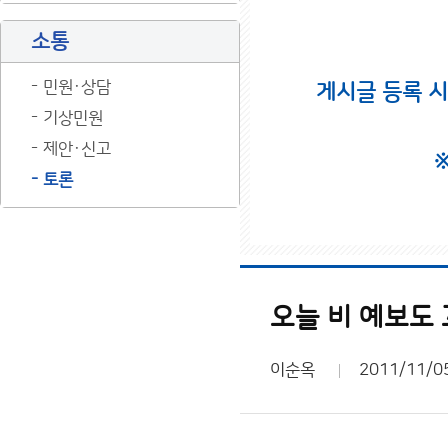
소통
민원·상담
게시글 등록 
기상민원
제안·신고
토론
오늘 비 예보도
이순옥
2011/11/0