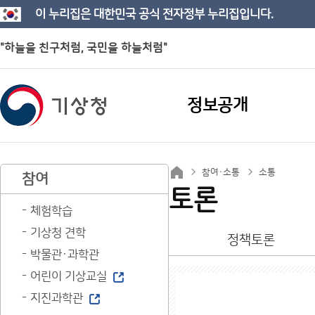
이 누리집은 대한민국 공식 전자정부 누리집입니다.
"하늘을 친구처럼, 국민을 하늘처럼"
정보공개
참여·소통
소통
참여
토론
체험학습
기상청 견학
정책토론
박물관·과학관
어린이 기상교실
지진과학관