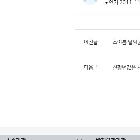
노인기
2011-11
이전글
초여름 날씨군
다음글
신평년값은 