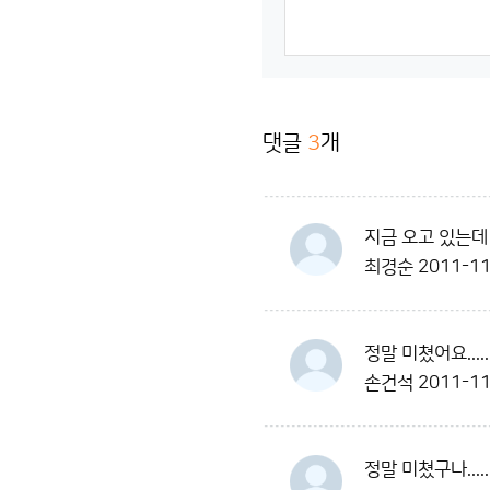
댓글
3
개
지금 오고 있는데
최경순
2011-11
정말 미쳤어요.......
손건석
2011-11
정말 미쳤구나........