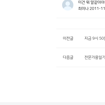
이건 뭐 말같아야
최미나
2011-11
이전글
지금 9시 50
다음글
전문가용일기도