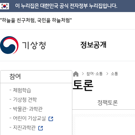
이 누리집은 대한민국 공식 전자정부 누리집입니다.
"하늘을 친구처럼, 국민을 하늘처럼"
정보공개
참여·소통
소통
참여
토론
체험학습
기상청 견학
정책토론
박물관·과학관
어린이 기상교실
지진과학관