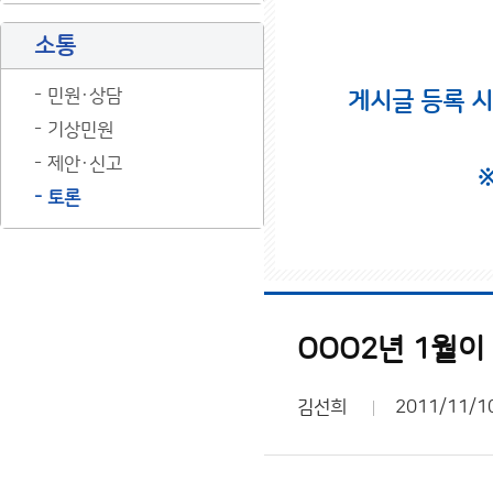
소통
민원·상담
게시글 등록 
기상민원
제안·신고
토론
OOO2년 1월
김선희
2011/11/1