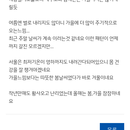
릴듯
여름엔 별로 내리지도 않더니 가을에 더 많이 주기적으로
오는느낌...
최근 주말 날씨가 계속 이러는것 같네요 이런 패턴이 언제
까지 갈진 모르겠지만...
서울은 최저기온이 영하까지도 내려간다되어있으니 몸 건
강을 잘 챙겨야겠네요
가을느낌보다는 따뜻한 봄날씨였다가 바로 겨울이네요
작년만해도 황사오고 난리였는데 올해는 봄,가을 잠잠하네
요