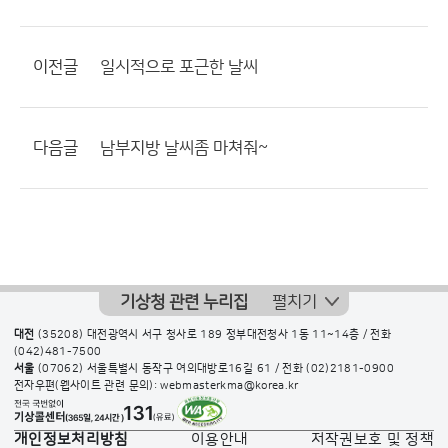
이전글
일시적으로 포근한 날씨
다음글
남부지방 날씨좀 마쳐줘~
기상청 관련 누리집
펼치기
대전
(35208) 대전광역시 서구 청사로 189 정부대전청사 1동 11~14층 / 전화
(042)481-7500
서울
(07062) 서울특별시 동작구 여의대방로16길 61 / 전화
(02)2181-0900
전자우편(웹사이트 관련 문의): webmasterkma@korea.kr
개인정보처리방침
이용안내
저작권보호 및 정책