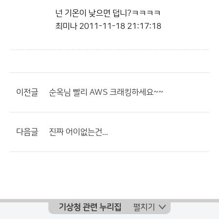
넌 기온이 낮으면 덥니?ㅋㅋㅋㅋ
최미나
2011-11-18 21:17:18
이전글
순옥님 빨리 AWS 크래킹하세요~~
다음글
진짜 어이없는건...
기상청 관련 누리집
펼치기