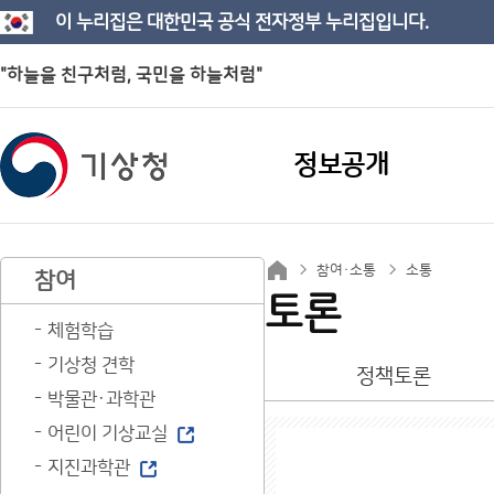
이 누리집은 대한민국 공식 전자정부 누리집입니다.
"하늘을 친구처럼, 국민을 하늘처럼"
정보공개
참여·소통
소통
참여
토론
체험학습
기상청 견학
정책토론
박물관·과학관
어린이 기상교실
지진과학관