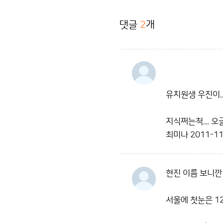
댓글
2
개
유치원생 우진이..
지식쩌는척... 오글.
최미나
2011-11
현진 이름 보니깐
서울에 첫눈은 1