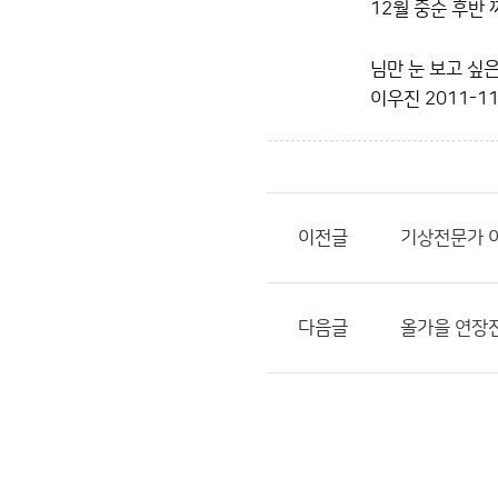
12월 중순 후반
님만 눈 보고 싶
이우진
2011-11
이전글
기상전문가 
다음글
올가을 연장