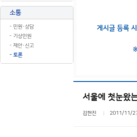
소통
민원·상담
게시글 등록 
기상민원
제안·신고
토론
서울에 첫눈왔는데
김현진
2011/11/2