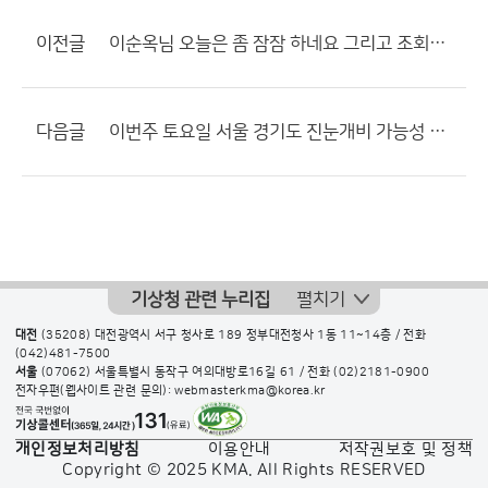
이전글
이순옥님 오늘은 좀 잠잠 하네요 그리고 조회수 없앴네요?
다음글
이번주 토요일 서울 경기도 진눈개비 가능성 약간 있음
기상청 관련 누리집
펼치기
대전
(35208) 대전광역시 서구 청사로 189 정부대전청사 1동 11~14층 / 전화
(042)481-7500
서울
(07062) 서울특별시 동작구 여의대방로16길 61 / 전화
(02)2181-0900
전자우편(웹사이트 관련 문의): webmasterkma@korea.kr
개인정보처리방침
이용안내
저작권보호 및 정책
Copyright © 2025 KMA. All Rights RESERVED