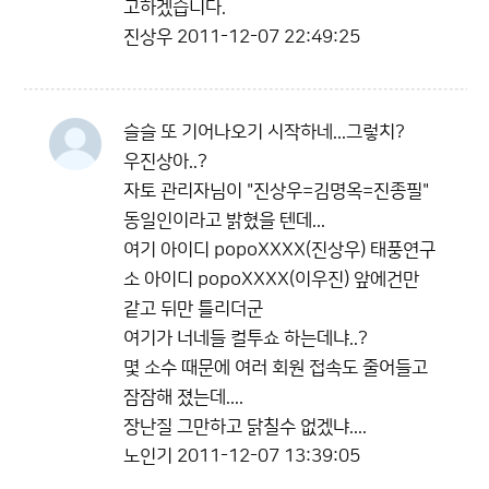
고하겠습니다.
진상우
2011-12-07 22:49:25
슬슬 또 기어나오기 시작하네...그렇치?
우진상아..?
자토 관리자님이 "진상우=김명옥=진종필"
동일인이라고 밝혔을 텐데...
여기 아이디 popoXXXX(진상우) 태풍연구
소 아이디 popoXXXX(이우진) 앞에건만
같고 뒤만 틀리더군
여기가 너네들 컬투쇼 하는데냐..?
몇 소수 때문에 여러 회원 접속도 줄어들고
잠잠해 졌는데....
장난질 그만하고 닭칠수 없겠냐....
노인기
2011-12-07 13:39:05