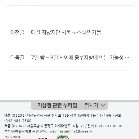
이전글
대설 지났지만 서울 눈소식은 가물
다음글
7일 밤 ~ 8일 사이에 중부지방에 비눈 가능성 매우 낮아졌네요?
기상청 관련 누리집
펼치기
대전
(35208) 대전광역시 서구 청사로 189 정부대전청사 1동 11~14층 / 전화
(042)481-7500
서울
(07062) 서울특별시 동작구 여의대방로16길 61 / 전화
(02)2181-0900
전자우편(웹사이트 관련 문의): webmasterkma@korea.kr