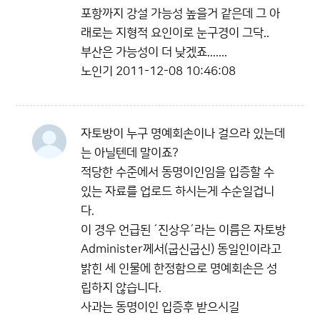
포항까지 강설 가능성 높을거 같은데 그 아
래로는 지형적 요인이로 눈구경이 그닥..
부산은 가능성이 더 낮겠죠.......
노인기
2011-12-08 10:46:08
자토방이 누구 명예회손이나 걸으라 있는데
는 아닐텐데 말이죠?
적당한 수준에서 동명이인임을 입증할 수
있는 자료를 업로드 하시는게 수순일겁니
다.
이 경우 언급된 ´진상우´라는 이름은 자토방
Administer께서(굽신굽신) 동일인이라고
밝힌 세 인물에 한정함으로 명예회손은 성
립하지 않습니다.
사과는 동명이인 입증후 받으시길