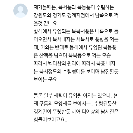
제가볼때는, 북서풍과 북동풍이 수렴하는
강원도와 경기도 경계지점에서 남쪽으로 꺽
을것 같내요.
황해에서 유입되는 북북서풍은 내륙으로 들
어오면서 북서내지는 서북서로 풍향을 꺽는
데, 이와는 반대로 동해에서 유입된 북동풍
은 산맥을 넘으며 북북동으로 꺽는 모습.
따라서 벡터합의 원리에 따라서 북풍 내지
는 북서정도의 수렴형태를 보이며 남진할듯
보이는 군요.
물론 일부 세력이 유입될 여지는 있으나, 현
재 구름의 모양세를 보아서는.. 수렴된듯한
경계면이 뚜렷한듯 하여 더이상의 남서진은
힘들어보이고요..