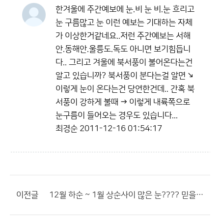
한겨울에 주간예보에 눈.비 눈 비.눈 흐리고
눈 구름많고 눈 이런 예보는 기대하는 자체
가 이상한거같네요..저런 주간예보는 서해
안.동해안.울릉도.독도 아니면 보기힘듭니
다.. 그리고 겨울에 북서풍이 불어온다는건
알고 있습니까? 북서풍이 분다는걸 알면 ↘
이렇게 눈이 온다는건 당연한건데.. 간혹 북
서풍이 강하게 불때 → 이렇게 내륙쪽으로
눈구름이 들어오는 경우도 있습니다...
최경순
2011-12-16 01:54:17
이전글
12월 하순 ~ 1월 상순사이 많은 눈???? 믿을수 있을까요?