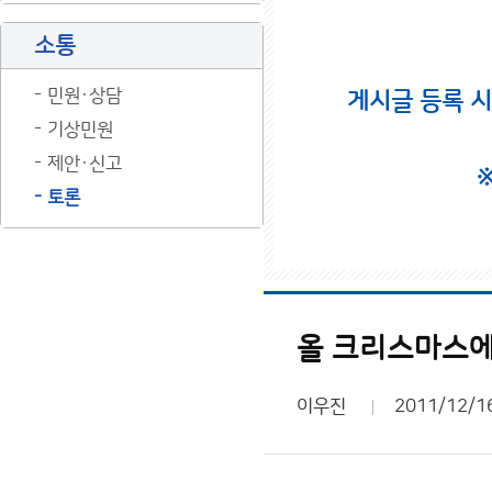
소통
민원·상담
게시글 등록 
기상민원
제안·신고
토론
올 크리스마스에
이우진
2011/12/1