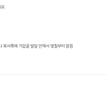
데요
이나 북서쪽에 기압골 발달 안해서 몇칠부터 맑음