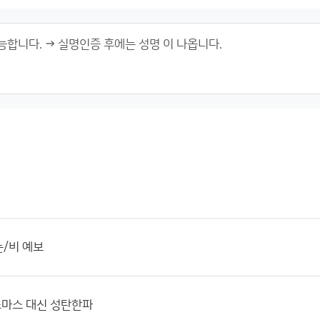
눈/비 예보
마스 대신 성탄한파