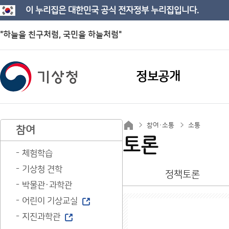
이 누리집은 대한민국 공식 전자정부 누리집입니다.
"하늘을 친구처럼, 국민을 하늘처럼"
정보공개
참여·소통
소통
참여
토론
체험학습
기상청 견학
정책토론
박물관·과학관
어린이 기상교실
지진과학관