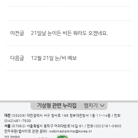
이전글
21일날 눈이든 비든 뭐라도 오겠네요.
다음글
12월 21일 눈/비 예보
기상청 관련 누리집
펼치기
대전
(35208) 대전광역시 서구 청사로 189 정부대전청사 1동 11~14층 / 전화
(042)481-7500
서울
(07062) 서울특별시 동작구 여의대방로16길 61 / 전화
(02)2181-0900
전자우편(웹사이트 관련 문의): webmasterkma@korea.kr