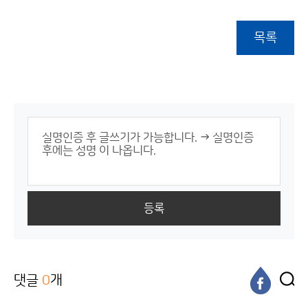
목록
등록
댓글
0
개