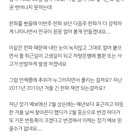
권 벗어나지 못하는데
한파를 봤을때 이번주 한파 보단 다음주 한파가 더 강력하
게 나타나면서 전국이 꽁꽁 얼어 붙게 만들겠네요....
이같은 한파 때문에 내린 눈이 녹지않고 그대로 얼어 붙으
면서 출 퇴근길이 고생길이 되고 차량운행에 불편 또는 사
고가 빈발하게 발생 하겠네요
그럼 언제쯤에 추위가 누그러지면서 풀리는 걸까요? 지난
2011년 2010년 겨울 긴 한파 재연 되는걸까요?
지난 장기 예보에선 2월 상순에는 예년보다 포근하고 따뜻
한 겨울 날씨 찾아온다 했다가 2월 중순으로 변경 하다가
또 기온 변동폭이 크겠다고 변경해서 이제는 장기 예보 믿
을수가 없네요....