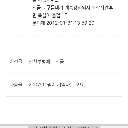
길 바랍니다.....-_-
지금 눈구름대가 계속강화되서 1~2시간후
면 폭설이 올겁니다
문미애
2012-01-31 13:59:20
이전글
인천부평에는 지금
다음글
2007년1월이 기억나는 군요.