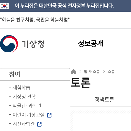
이 누리집은 대한민국 공식 전자정부 누리집입니다.
"하늘을 친구처럼, 국민을 하늘처럼"
정보공개
참여·소통
소통
참여
토론
체험학습
기상청 견학
정책토론
박물관·과학관
어린이 기상교실
지진과학관