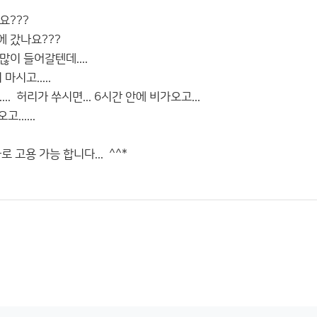
요???
 갔나요???
이 들어갈텐데....
시고.....
.. 허리가 쑤시면... 6시간 안에 비가오고...
......
로 고용 가능 합니다... ^^*