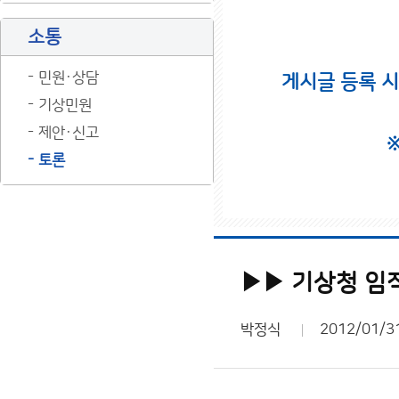
소통
민원·상담
게시글 등록 
기상민원
제안·신고
토론
▶▶ 기상청 임직
박정식
2012/01/3