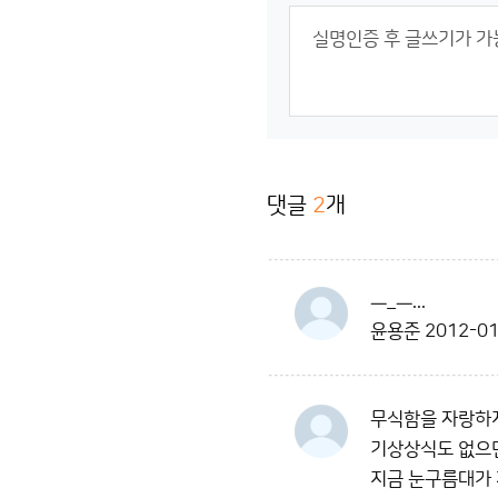
댓글
2
개
ㅡ_ㅡ...
윤용준
2012-01
무식함을 자랑하
기상상식도 없으면서
지금 눈구름대가