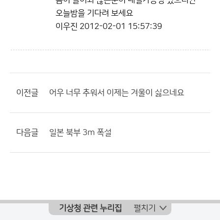
름이 들어와 많은눈이 내릴가능성 있으니깐
오늘밤을 기다려 보세요
이우진
2012-02-01 15:57:39
이전글
어우 너무 추워서 이제는 겨울이 싫으네요
다음글
일본 북부 3m 폭설
기상청 관련 누리집
펼치기