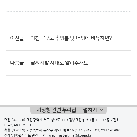
이전글
아침 -17도 추위를 낮 더위에 비유하면?
다음글
날씨제발 제대로 알려주새요
기상청 관련 누리집
펼치기
대전
(35208) 대전광역시 서구 청사로 189 정부대전청사 1동 11~14층 / 전화
(042)481-7500
서울
(07062) 서울특별시 동작구 여의대방로16길 61 / 전화
(02)2181-0900
전자우편(웹사이트 관련 문의): webmasterkma@korea.kr