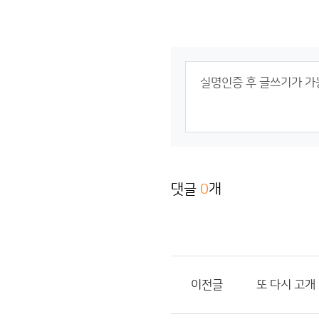
댓글
0
개
이전글
또 다시 고개 