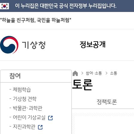
이 누리집은 대한민국 공식 전자정부 누리집입니다.
"하늘을 친구처럼, 국민을 하늘처럼"
정보공개
참여·소통
소통
참여
토론
체험학습
기상청 견학
정책토론
박물관·과학관
어린이 기상교실
지진과학관