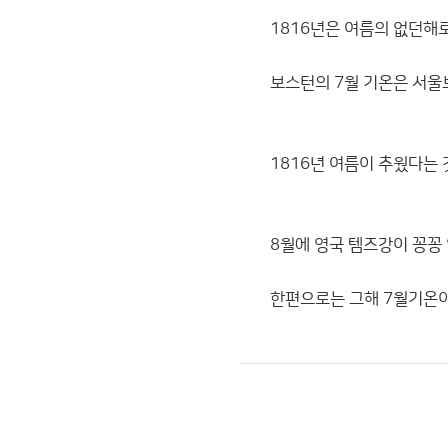
1816년은 여름의 없던해
보스턴의 7월 기온은 서울
1816년 여름이 추웠다는
8월에 영국 템즈강이 꽁꽁
한편으로는 그해 7월기온이