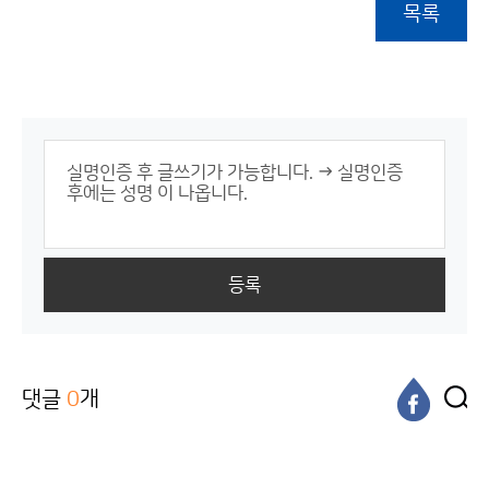
목록
등록
댓글
0
개