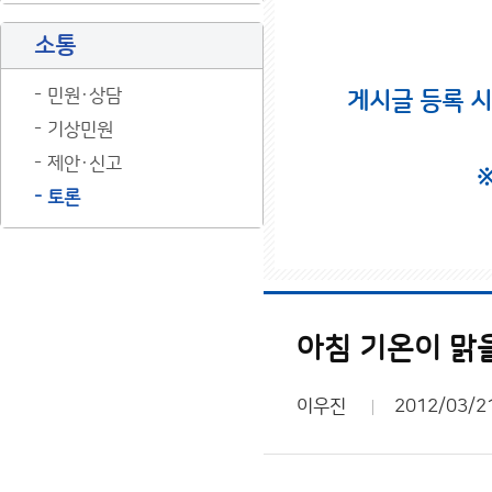
소통
민원·상담
게시글 등록 
기상민원
제안·신고
토론
아침 기온이 맑
이우진
2012/03/2