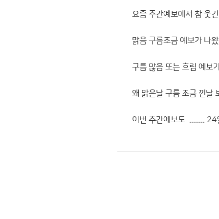
요즘 주간예보에서 참 웃긴
맑음 구름조금 예보가 나왔
구름 많음 또는 흐림 예보가
왜 맑은날 구름 조금 낀날 
이번 주간예보도 ........ 24