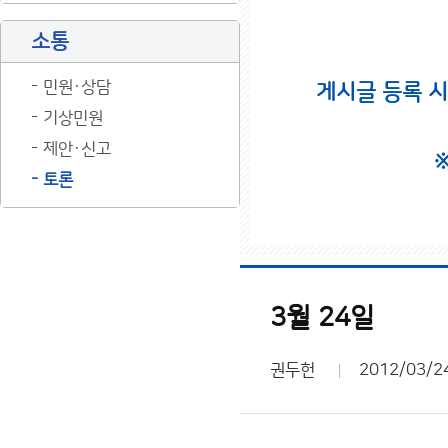
소통
민원·상담
게시글 등록 
기상민원
제안·신고
토론
3월 24일
권두헌
2012/03/2