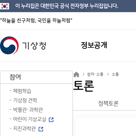
이 누리집은 대한민국 공식 전자정부 누리집입니다.
"하늘을 친구처럼, 국민을 하늘처럼"
정보공개
참여·소통
소통
참여
토론
체험학습
기상청 견학
정책토론
박물관·과학관
어린이 기상교실
지진과학관