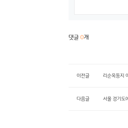
댓글
0
개
이전글
리순옥동지 
다음글
서울 경기도