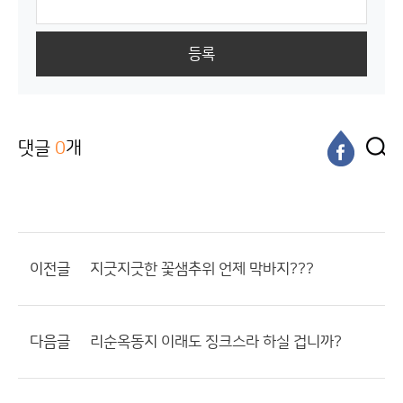
등록
댓글
0
개
이전글
지긋지긋한 꽃샘추위 언제 막바지???
다음글
리순옥동지 이래도 징크스라 하실 겁니까?