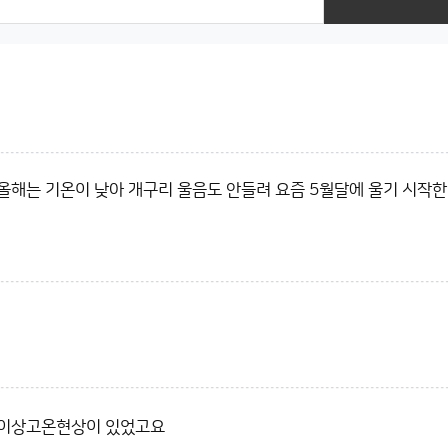
올해는 기온이 낮아 개구리 울음도 안들려 요즘 5월달에 울기 시작
는 이상고온현상이 있었고요