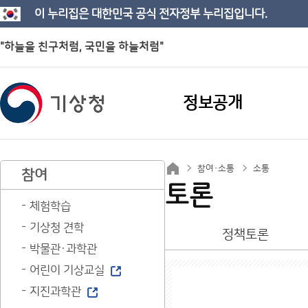
이 누리집은 대한민국 공식 전자정부 누리집입니다.
"하늘을 친구처럼, 국민을 하늘처럼"
정보공개
참여·소통
소통
참여
토론
체험학습
기상청 견학
정책토론
박물관·과학관
어린이 기상교실
지진과학관