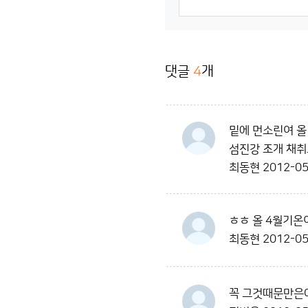
댓글
4
개
밑에 먼소린여 올
섬진강 조개 채취
최동현
2012-05
ㅎㅎ 올 4월기온
최동현
2012-05
꼭 그것때문만은아