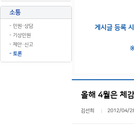
소통
민원·상담
게시글 등록 
기상민원
제안·신고
토론
올해 4월은 체
김선희
2012/04/2