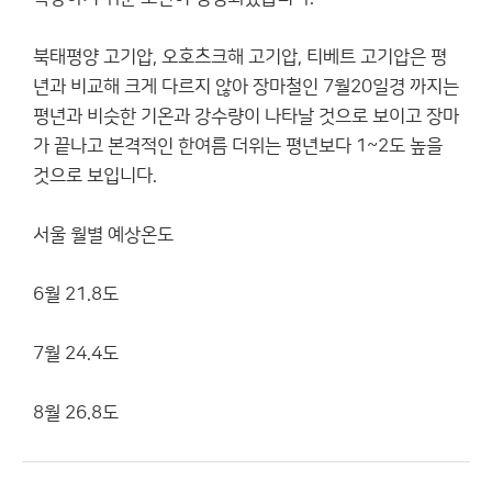
북태평양 고기압, 오호츠크해 고기압, 티베트 고기압은 평
년과 비교해 크게 다르지 않아 장마철인 7월20일경 까지는
평년과 비슷한 기온과 강수량이 나타날 것으로 보이고 장마
가 끝나고 본격적인 한여름 더위는 평년보다 1~2도 높을
것으로 보입니다.
서울 월별 예상온도
6월 21.8도
7월 24.4도
8월 26.8도