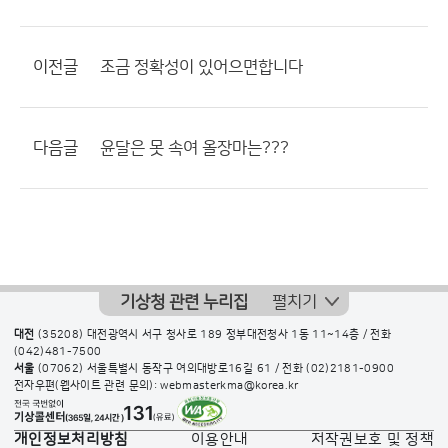
이전글
조금 정확성이 있어으면합니다
다음글
윤달은 못 속여 올장마는???
기상청 관련 누리집
펼치기
대전
(35208) 대전광역시 서구 청사로 189 정부대전청사 1동 11~14층 / 전화
(042)481-7500
서울
(07062) 서울특별시 동작구 여의대방로16길 61 / 전화
(02)2181-0900
전자우편(웹사이트 관련 문의): webmasterkma@korea.kr
개인정보처리방침
이용안내
저작권보호 및 정책