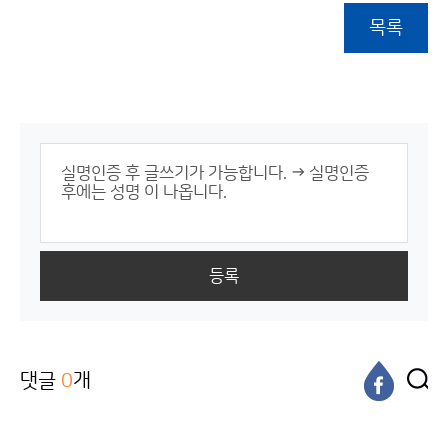
목록
등록
댓글
0
개