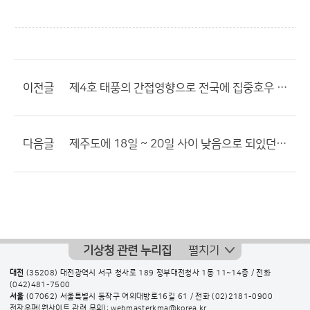
이전글
제4호 태풍의 간접영향으로 전국에 집중호우 예상 - 제 의견입니다.
다음글
제주도에 18일 ~ 20일 사이 낮음으로 되있던데.. 태풍으로 비소식????
기상청 관련 누리집
펼치기
대전
(35208) 대전광역시 서구 청사로 189 정부대전청사 1동 11~14층 / 전화
(042)481-7500
서울
(07062) 서울특별시 동작구 여의대방로16길 61 / 전화
(02)2181-0900
전자우편(웹사이트 관련 문의): webmasterkma@korea.kr