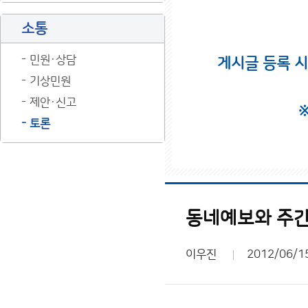
소통
민원·상담
게시글 등록 
기상민원
제안·신고
토론
동네예보와 주간
이우진
2012/06/1