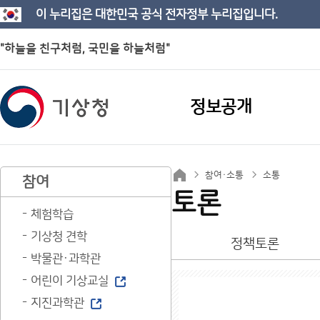
이 누리집은 대한민국 공식 전자정부 누리집입니다.
"하늘을 친구처럼, 국민을 하늘처럼"
정보공개
참여·소통
소통
참여
토론
체험학습
기상청 견학
정책토론
박물관·과학관
어린이 기상교실
지진과학관