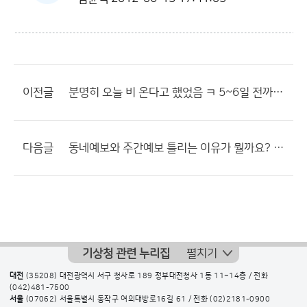
이전글
분명히 오늘 비 온다고 했었음 ㅋ 5~6일 전까지 ㅋㅋㅋ
다음글
동네예보와 주간예보 틀리는 이유가 뭘까요? 어는쪽 믿어야 되지
기상청 관련 누리집
펼치기
대전
(35208) 대전광역시 서구 청사로 189 정부대전청사 1동 11~14층 / 전화
(042)481-7500
서울
(07062) 서울특별시 동작구 여의대방로16길 61 / 전화
(02)2181-0900