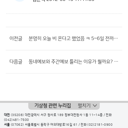
이전글
분명히 오늘 비 온다고 했었음 ㅋ 5~6일 전까지 ㅋㅋㅋ
다음글
동네예보와 주간예보 틀리는 이유가 뭘까요? 어는쪽 믿어야 되지
기상청 관련 누리집
펼치기
대전
(35208) 대전광역시 서구 청사로 189 정부대전청사 1동 11~14층 / 전화
(042)481-7500
서울
(07062) 서울특별시 동작구 여의대방로16길 61 / 전화
(02)2181-0900