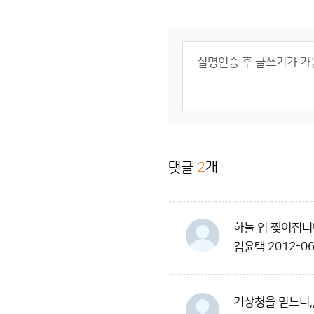
댓글
2
개
하늘 입 찢어집니
김윤택
2012-06
기상청을 믿느니,,