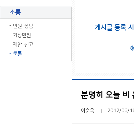
소통
민원·상담
게시글 등록 
기상민원
제안·신고
토론
분명히 오늘 비 
이순옥
2012/06/1