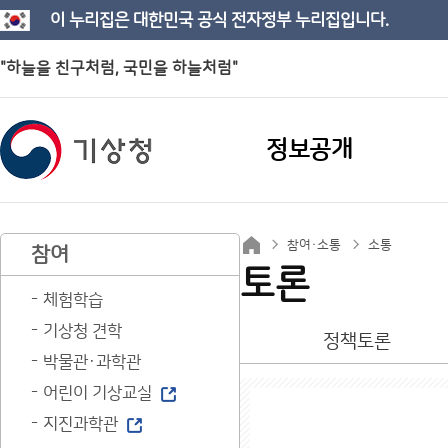
이 누리집은 대한민국 공식 전자정부 누리집입니다.
"하늘을 친구처럼, 국민을 하늘처럼"
정보공개
참여·소통
소통
참여
토론
체험학습
기상청 견학
정책토론
박물관·과학관
어린이 기상교실
지진과학관