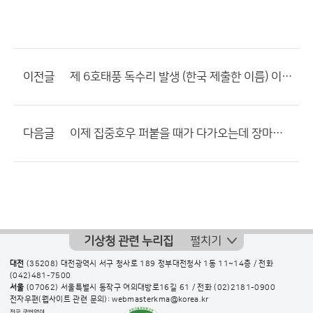
이전글
제 6호태풍 독수리 발생 (한국 제출한 이름) 이라고 했는데.....;;;;
다음글
이제 집중호우 퍼붙을 때가 다가오는데 장마전선은 본격 북상언제쯤?
기상청 관련 누리집
펼치기
대전
(35208) 대전광역시 서구 청사로 189 정부대전청사 1동 11~14층 / 전화
(042)481-7500
서울
(07062) 서울특별시 동작구 여의대방로16길 61 / 전화
(02)2181-0900
전자우편(웹사이트 관련 문의): webmasterkma@korea.kr