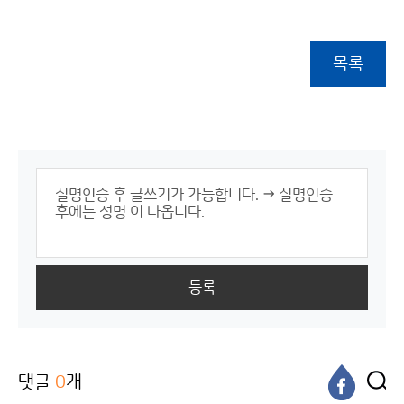
목록
등록
댓글
0
개