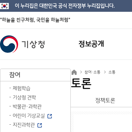
이 누리집은 대한민국 공식 전자정부 누리집입니다.
"하늘을 친구처럼, 국민을 하늘처럼"
정보공개
참여·소통
소통
참여
토론
체험학습
기상청 견학
정책토론
박물관·과학관
어린이 기상교실
지진과학관