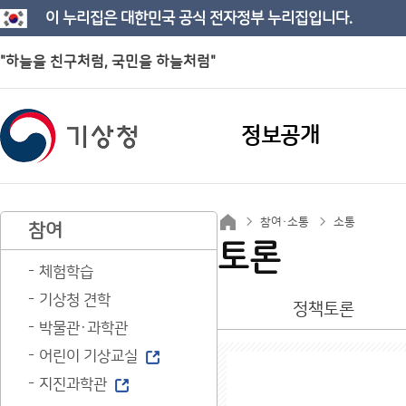
이 누리집은 대한민국 공식 전자정부 누리집입니다.
"하늘을 친구처럼, 국민을 하늘처럼"
정보공개
참여·소통
소통
참여
토론
체험학습
기상청 견학
정책토론
박물관·과학관
어린이 기상교실
지진과학관