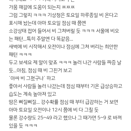
가뭄 해갈에 도움이 되는지 ㅉㅉㅉ
그럼 그렇지 ㅋㅋㅋ 기상청은 토요일 하루종일 비 온다고
표시해 놨는데 아마 토요일 점심 때 쯤엔
소강상태 접어 들어서 비 그쳐버릴 듯 ㅋㅋㅋ 서울에 비오
는 패턴...특히 주말엔 다 똑같음...
새벽에 비 시작해서 오전이나 점심에 그쳐 버리는 희안한
패턴 ㅋㅋㅋ
두고 보세요 제 말이 맞죠 ㅋㅋㅋ 놀러 나간 사람들 짜증 날
듯...아침, 점심 때 비 그친거 보고
´아싸 비 그쳤구나´ 하고
좋아서 사람들 놀러 나갔는데 점심 때부터 기온 급상승하고
습도는 계속 높아져 있고
땀은 삐질삐질... 강수확률 점심 때 부터 급감하는 거 보면
아마 토요일 오전이나 12시 쯤에 비 다 그칠 듯
물론 강수량도 25~49 라고 했으나 그 때가면 5~9 로 바껴
있을 듯 ㅋㅋㅋ