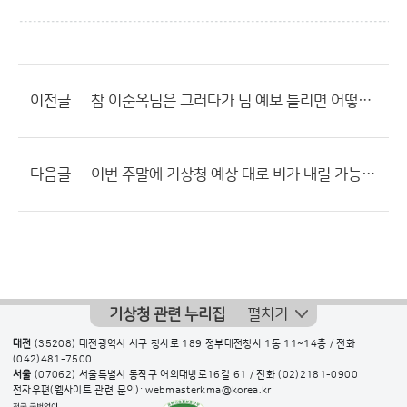
이전글
참 이순옥님은 그러다가 님 예보 틀리면 어떻하실려고?????
다음글
이번 주말에 기상청 예상 대로 비가 내릴 가능성 높겠네요?
기상청 관련 누리집
펼치기
대전
(35208) 대전광역시 서구 청사로 189 정부대전청사 1동 11~14층 / 전화
(042)481-7500
서울
(07062) 서울특별시 동작구 여의대방로16길 61 / 전화
(02)2181-0900
전자우편(웹사이트 관련 문의): webmasterkma@korea.kr