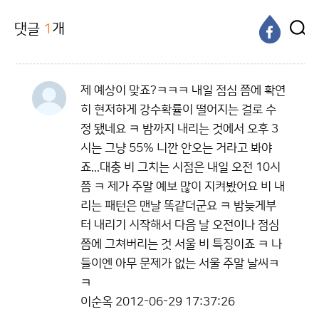
댓글
1
개
제 예상이 맞죠?ㅋㅋㅋ 내일 점심 쯤에 확연
히 현저하게 강수확률이 떨어지는 걸로 수
정 됐네요 ㅋ 밤까지 내리는 것에서 오후 3
시는 그냥 55% 니깐 안오는 거라고 봐야
죠...대충 비 그치는 시점은 내일 오전 10시
쯤 ㅋ 제가 주말 예보 많이 지켜봤어요 비 내
리는 패턴은 맨날 똑같더군요 ㅋ 밤늦게부
터 내리기 시작해서 다음 날 오전이나 점심
쯤에 그쳐버리는 것 서울 비 특징이죠 ㅋ 나
들이엔 아무 문제가 없는 서울 주말 날씨ㅋ
ㅋ
이순옥
2012-06-29 17:37:26