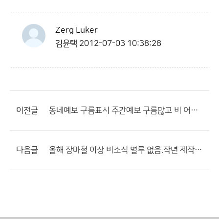
Zerg Luker
김윤택
2012-07-03 10:38:28
이전글
동네예보 구름표시 주간예보 구름많고 비 어쪽 정확하지??
다음글
올해 장마철 이상 비소식 별루 없음.작년 제작년 비교하면??