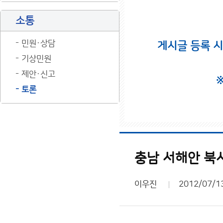
소통
민원·상담
게시글 등록 
기상민원
제안·신고
토론
충남 서해안 북서
이우진
2012/07/1