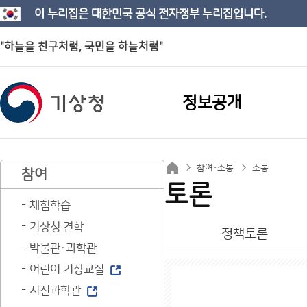
이 누리집은 대한민국 공식 전자정부 누리집입니다.
"하늘을 친구처럼, 국민을 하늘처럼"
정보공개
참여·소통
소통
참여
토론
체험학습
기상청 견학
정책토론
박물관·과학관
어린이 기상교실
지진과학관