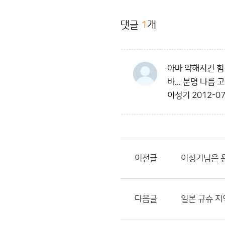
댓글
1
개
아마 약해지긴 힘
바... 분명 나름
이성기
2012-07
이전글
이성기님은 
다음글
일본 규슈 지