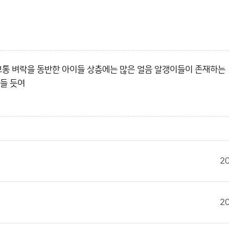
. 보통 벼락을 동반한 아이들 상층에는 많은 얼음 알갱이들이 존재하는
힘들 듯여
2
2