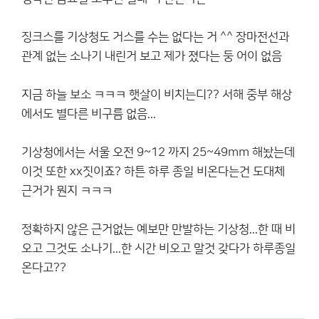
징크스를 기상청도 거스를 수는 없다는 거 ^^ 장마전선과
관계 없는 소나기 내린거 보고 제가 졌다는 둥 어이 없음
지금 하늘 보소 ㅋㅋㅋ 햇살이 비치는디?? 서해 중부 해상
에서도 별다른 비구름 없음...
기상청에서는 서울 오전 9~12 까지 25~49mm 해놨는데
이것 또한 xx짓이죠? 하튼 하루 종일 비온다는건 도대체
근거가 뭔지 ㅋㅋㅋ
정확하지 않은 근거없는 예보만 만발하는 기상청...한 때 비
오고 그것도 소나기...한 시간 비오고 말것 갖다가 하루종일
온다고??