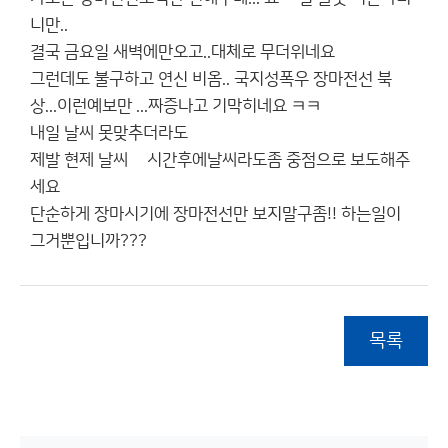
니만..
결국 금요일 새벽에만오고..대체로 무더위네요
그런데도 불구하고 연신 비옴.. 국지성폭우 장마전선 북
상...이런예보만 ...짜증나고 기막히네요 ㅋㅋ
내일 날씨 못맞추더라도
제발 현제 날씨 몆시간후에날씨라도좀 중점으로 보도해주
세요
단순하게 장마시기에 장마전선만 보지말구좀!! 하는일이
그거뿐입니까???
목록