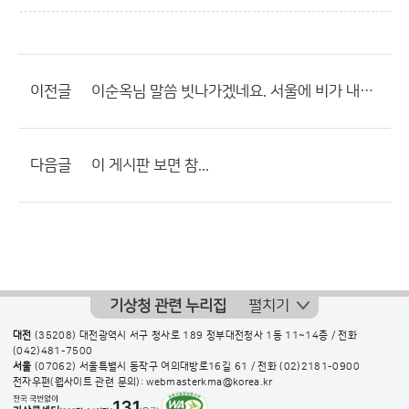
이전글
이순옥님 말씀 빗나가겠네요. 서울에 비가 내릴듯 선희님 말대로
다음글
이 게시판 보면 참...
기상청 관련 누리집
펼치기
대전
(35208) 대전광역시 서구 청사로 189 정부대전청사 1동 11~14층 / 전화
(042)481-7500
서울
(07062) 서울특별시 동작구 여의대방로16길 61 / 전화
(02)2181-0900
전자우편(웹사이트 관련 문의): webmasterkma@korea.kr