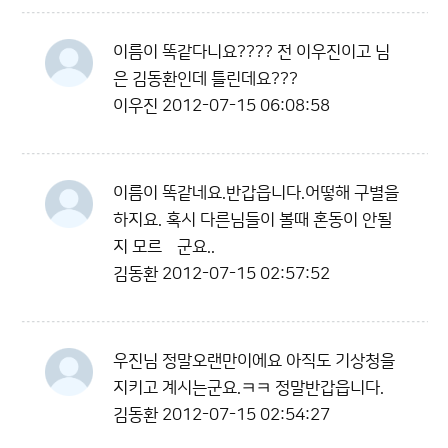
이름이 똑같다니요???? 전 이우진이고 님
은 김동환인데 틀린데요???
이우진
2012-07-15 06:08:58
이름이 똑같네요.반갑읍니다.어떻해 구별을
하지요. 혹시 다른님들이 볼때 혼동이 안될
지 모르곘군요..
김동환
2012-07-15 02:57:52
우진님 정말오랜만이에요 아직도 기상청을
지키고 계시는군요.ㅋㅋ 정말반갑읍니다.
김동환
2012-07-15 02:54:27