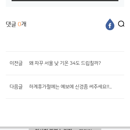
댓글
0
개
이전글
왜 자꾸 서울 낮 기온 34도 드립칠까?
다음글
하계휴가철에는 예보에 신경좀 써주세요!!..