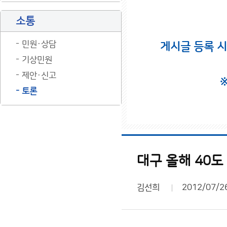
소통
민원·상담
게시글 등록 
기상민원
제안·신고
토론
대구 올해 40도 꼭 넘
김선희
2012/07/2