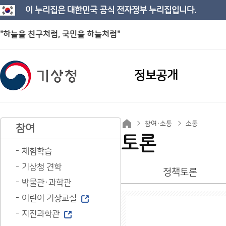
이 누리집은 대한민국 공식 전자정부 누리집입니다.
"하늘을 친구처럼, 국민을 하늘처럼"
정보공개
참여·소통
소통
참여
토론
체험학습
기상청 견학
정책토론
박물관·과학관
어린이 기상교실
지진과학관