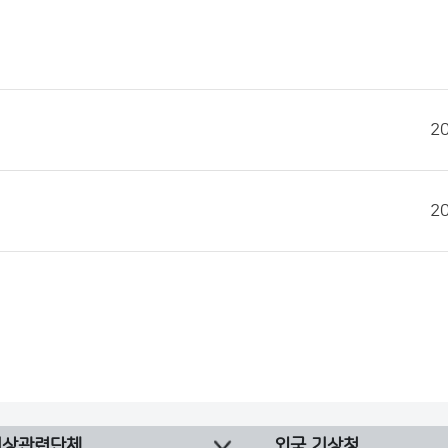
2
2
기상관련단체
외국 기상청