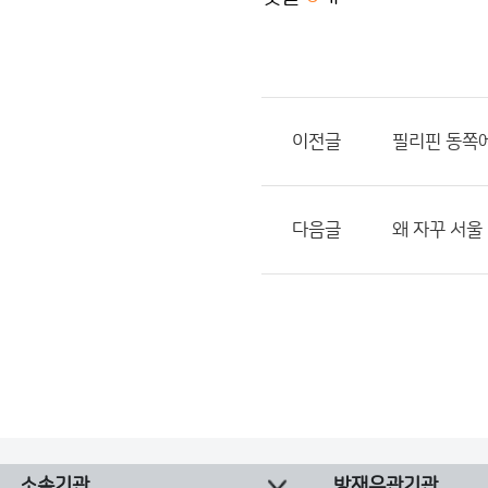
이전글
필리핀 동쪽에
다음글
왜 자꾸 서울
소속기관
방재유관기관