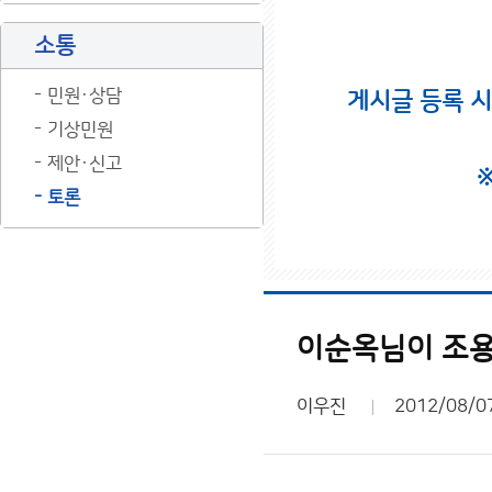
소통
민원·상담
게시글 등록 
기상민원
제안·신고
토론
이순옥님이 조용
이우진
2012/08/0