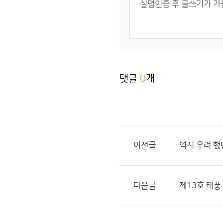
댓글
0
개
이전글
역시 우려 
다음글
제13호 태풍