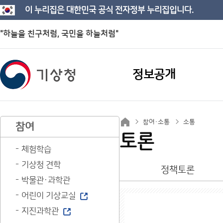
이 누리집은 대한민국 공식 전자정부 누리집입니다.
"하늘을 친구처럼, 국민을 하늘처럼"
정보공개
참여·소통
소통
참여
토론
체험학습
기상청 견학
정책토론
박물관·과학관
어린이 기상교실
지진과학관