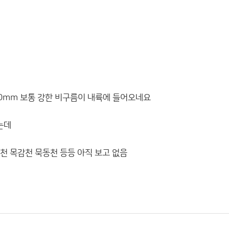
10mm 보통 강한 비구름이 내륙에 들어오네요
는데
천 목감천 묵동천 등등 아직 보고 없음