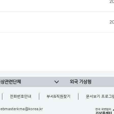
2
2
기상관련단체
외국 기상청
전화번호안내
부서&직원찾기
문서보기 프로그
ebmasterkma@korea.kr