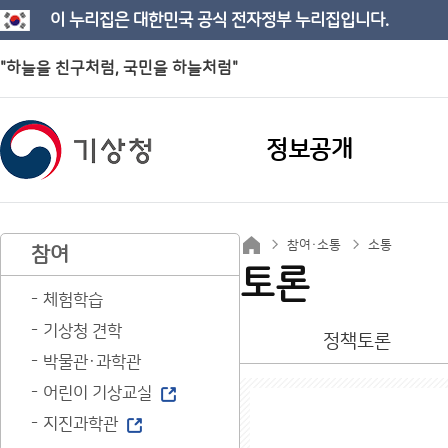
이 누리집은 대한민국 공식 전자정부 누리집입니다.
"하늘을 친구처럼, 국민을 하늘처럼"
정보공개
참여·소통
소통
참여
토론
체험학습
기상청 견학
정책토론
박물관·과학관
어린이 기상교실
지진과학관