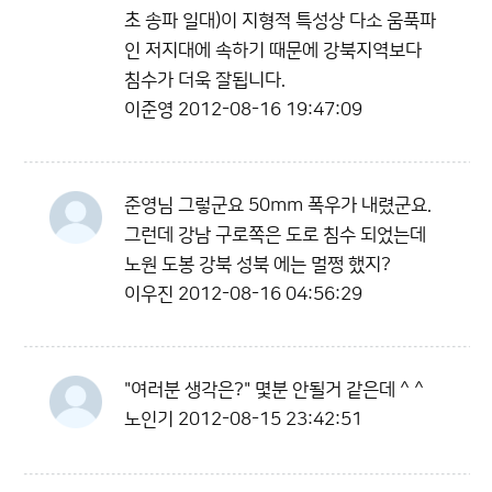
초 송파 일대)이 지형적 특성상 다소 움푹파
인 저지대에 속하기 때문에 강북지역보다
침수가 더욱 잘됩니다.
이준영
2012-08-16 19:47:09
준영님 그렇군요 50mm 폭우가 내렸군요.
그런데 강남 구로쪽은 도로 침수 되었는데
노원 도봉 강북 성북 에는 멀쩡 했지?
이우진
2012-08-16 04:56:29
"여러분 생각은?" 몇분 안될거 같은데 ^ ^
노인기
2012-08-15 23:42:51