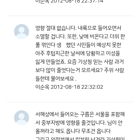
이순옥
2012-08-18 22:37:14
영향 절대 없습니다. 내륙으로 들어오면서
소멸할 겁니다. 또한, 낮에 비온다고 더위 한
풀 꺾인다 생갂했던 시민들이 예상치 못한
아주 후텁지근한 날씨에 당황하고 이성을
잃게 만들었죠. 요즘 기상청 믿는 사람 과거
보다 많이 줄엇다는거 모르세요? 주위 사람
들한테 물어보세요 .
이순옥
2012-08-18 22:32:02
서해상에서 들어오는 구름은 서울을 포함해
서 중부지방에 영향을 줄것입니다. 님이 안
올꺼라고 해도 옵니다 무조건 옵니다
그리고 의정부에서 칼부림 난거라 기상청이