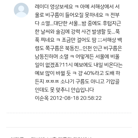
레이더 영상보세요 ㅋ 아예 서해상에서 서
울로 비구름이 들어오질 못하네요 ㅋ 전부
다 소멸...대단한 서울...밤 중에도 후텁지근
한 날씨와 술김에 강력 사건 발생할 듯...푹
푹 찌네요 ㅋ 조금만 걸어도 땀 ;;;서해상 백
령도 쪽구름은 북동진...인천 인근 비구름은
남동진하며 소멸 ㅋ 어떻게든 서울에 비올
일이 없겠죠?11시 예보에도 내일 비온다는
예보 많이 바뀔 듯 ㅋ 걍 40%라고 도배 하
든지 ㅉㅉㅉ 소나기 구름도 아니고 기압골
인데도 못 맞추니 안습입니다
이순옥
2012-08-18 20:58:22