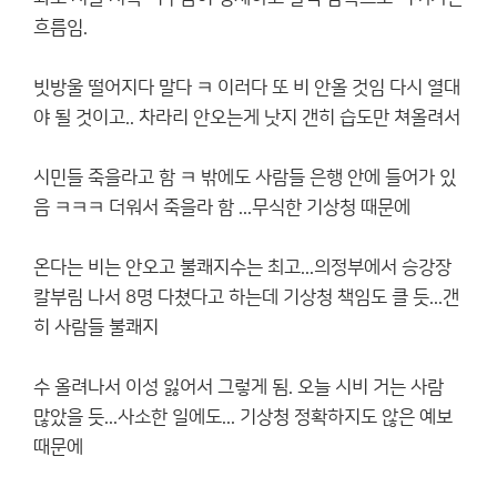
흐름임.
빗방울 떨어지다 말다 ㅋ 이러다 또 비 안올 것임 다시 열대
야 될 것이고.. 차라리 안오는게 낫지 갠히 습도만 쳐올려서
시민들 죽을라고 함 ㅋ 밖에도 사람들 은행 안에 들어가 있
음 ㅋㅋㅋ 더워서 죽을라 함 ...무식한 기상청 때문에
온다는 비는 안오고 불쾌지수는 최고...의정부에서 승강장
칼부림 나서 8명 다쳤다고 하는데 기상청 책임도 클 듯...갠
히 사람들 불쾌지
수 올려나서 이성 잃어서 그렇게 됨. 오늘 시비 거는 사람
많았을 듯...사소한 일에도... 기상청 정확하지도 않은 예보
때문에